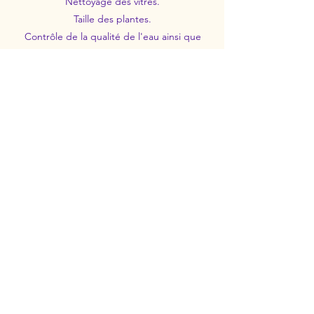
Nettoyage des vitres.
Taille des plantes.
Contrôle de la qualité de l'eau ainsi que
du programmateur d'éclairage et
distributeur de nourriture si présents.
Nos partenaires
Découvrez les partenaires qui me