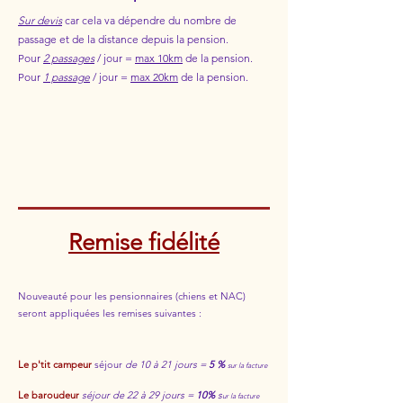
Sur devis
car cela va dépendre du nombre de
passage et de la distance depuis la pension.
Pour
2 passages
/ jour =
max 10km
de la pension.
Pour
1 passage
/ jour =
max 20km
de la pension.
Remise fidélité
Nouveauté pour les pensionnaires (chiens et NAC)
seront appliquées les remises suivantes :
Le p'tit campeur
séjour
de 10 à 21 jours =
5 %
sur la facture
Le baroudeur
séjour
de 22 à 29 jours =
10%
s
ur la facture